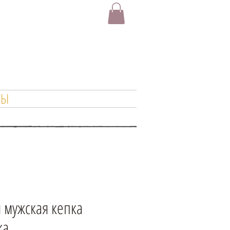
ТЫ
 мужская кепка
ка