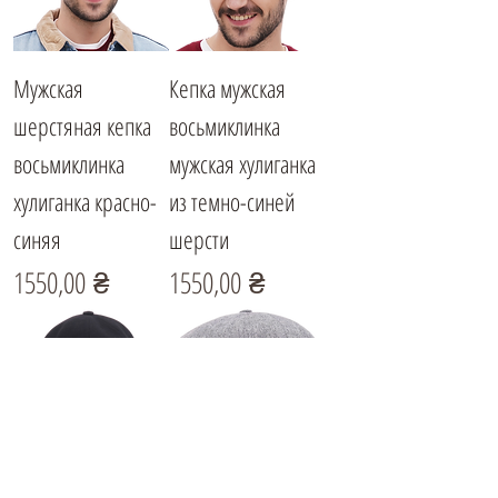
Мужская
Кепка мужская
шерстяная кепка
восьмиклинка
восьмиклинка
мужская хулиганка
хулиганка красно-
из темно-синей
синяя
шерсти
Цена
Цена
1550,00 ₴
1550,00 ₴
Кепка
Кепка