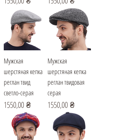
Цена
Цена
1550,00 ₴
1550,00 ₴
Мужская
Мужская
шерстяная кепка
шерстяная кепка
реглан твид
реглан твидовая
светло-серая
серая
Цена
Цена
1550,00 ₴
1550,00 ₴