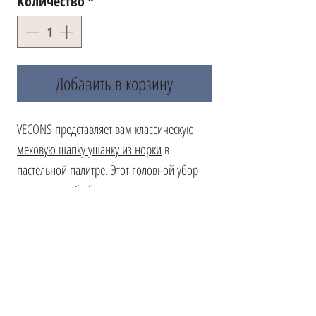
Количество
*
Добавить в корзину
VECONS представляет вам классическую
меховую шапку ушанку из норки
в
пастельной палитре. Этот головной убор
сочетает в себе безвременную
элегантность и функциональность.
Изготовленная из высококачественного
меха норки, эта шапка предоставляет тепло
и комфорт даже в самые морозные дни. Ее
деликатный пастельный оттенок добавляет
изысканности вашему зимнему образу.