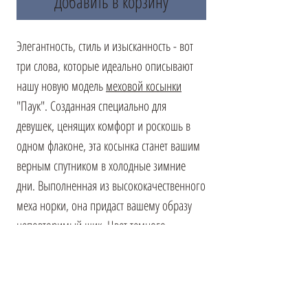
Добавить в корзину
Элегантность, стиль и изысканность - вот
три слова, которые идеально описывают
нашу новую модель
меховой косынки
"Паук". Созданная специально для
девушек, ценящих комфорт и роскошь в
одном флаконе, эта косынка станет вашим
верным спутником в холодные зимние
дни. Выполненная из высококачественного
меха норки, она придаст вашему образу
неповторимый шик. Цвет темного
шоколада гармонично сочетается с любым
зимним гардеробом, создавая
гармоничное и завершенное впечатление.
Оттенок меха добавляет глубины и