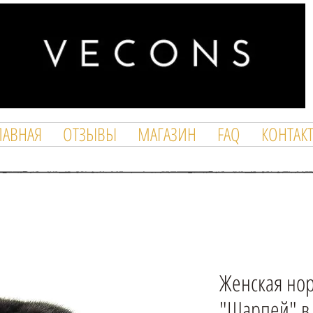
ЛАВНАЯ
ОТЗЫВЫ
МАГАЗИН
FAQ
КОНТАК
Женская но
"Шарпей" в