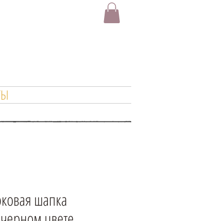
ТЫ
рковая шапка
 черном цвете