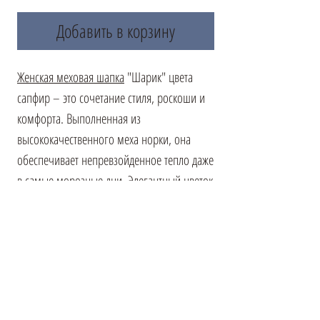
Добавить в корзину
Женская меховая шапка
"Шарик" цвета
сапфир – это сочетание стиля, роскоши и
комфорта. Выполненная из
высококачественного меха норки, она
обеспечивает непревзойденное тепло даже
в самые морозные дни. Элегантный цветок
с брошью дополняет дизайн, добавляя
изысканность и женственность. Шапка
идеально обрамляет лицо, подчеркивая
природную красоту и добавляя образу
завершенности. Она станет не только
надежным защитником от холода, но и