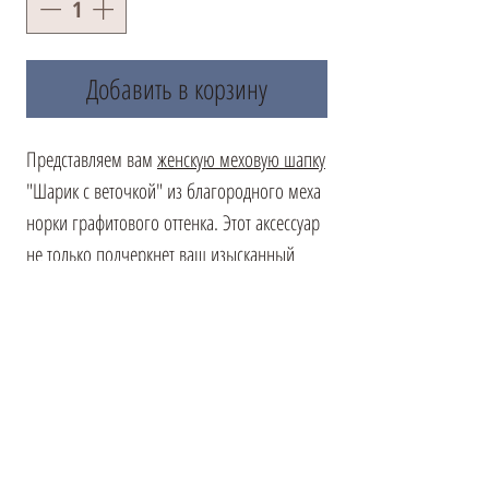
Добавить в корзину
Представляем вам
женскую меховую шапку
"Шарик с веточкой" из благородного меха
норки графитового оттенка. Этот аксессуар
не только подчеркнет ваш изысканный
вкус, но и согреет в холодные зимние дни.
Благодаря своему уникальному дизайну,
она выглядит одновременно стильно и
изысканно. На солнце мех нежно
переливается, создавая неповторимый
эффект. Глубокая посадка обеспечивает
комфорт, а внутренняя подкладка с