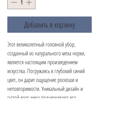
Добавить в корзину
Этот великолепный головной убор,
созданный из натурального меха норки,
является настоящим произведением
искусства. Погружаясь в глубокий синий
цвет, он дарит ощущение роскоши и
неповторимости. Уникальный дизайн и
густой ворс меха подчеркивают его
высокое качество. Утепленная подкладка
гарантирует уют и тепло в самые морозные
дни, делая этот аксессуар не только
красивым, но и практичным. В этой