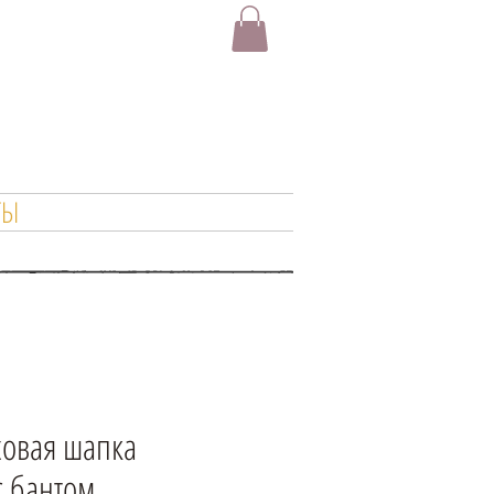
ТЫ
ховая шапка
с бантом,