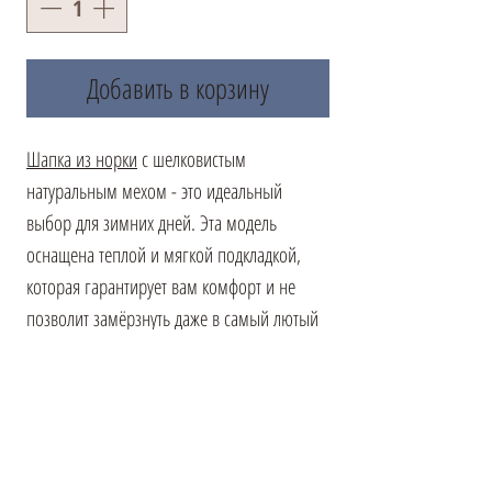
Добавить в корзину
Шапка из норки
с шелковистым
натуральным мехом - это идеальный
выбор для зимних дней. Эта модель
оснащена теплой и мягкой подкладкой,
которая гарантирует вам комфорт и не
позволит замёрзнуть даже в самый лютый
мороз.
Её элегантный вид прекрасно дополнит
образ любой женщины, придавая нотку
изысканности и утонченности. К тому же,
это качественное изделие очень удобно в