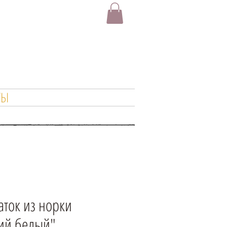
ТЫ
ток из норки
кий белый"