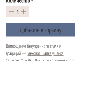
Количество
*
Добавить в корзину
Воплощение безупречного стиля и
традиций —
меховая шапка ушанка
"Классика" от VECONS. Этот головной убор,
выполненный из благородного
коричневого меха норки, подчеркнет вашу
индивидуальность и статус. Мягкие и
теплые ушки можно опустить вниз для
защиты от холода или завязать сверху,
сохраняя строгий деловой облик. Где бы
вы ни находились, этот аксессуар