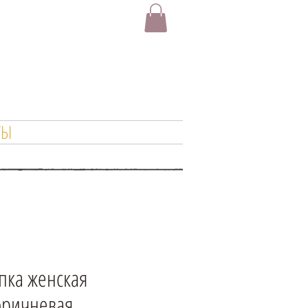
ТЫ
пка женская
оричневая