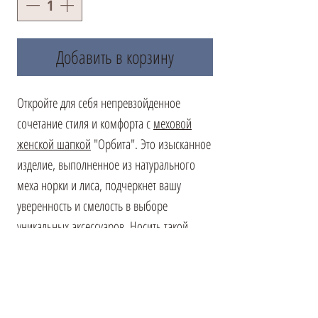
Добавить в корзину
Откройте для себя непревзойденное
сочетание стиля и комфорта с
меховой
женской шапкой
"Орбита". Это изысканное
изделие, выполненное из натурального
меха норки и лиса, подчеркнет вашу
уверенность и смелость в выборе
уникальных аксессуаров. Носить такой
головной убор - значит делать ставку на
роскошь и выразительность, подтверждая
свою целеустремленность и отвагу.
Вдобавок к эстетическим качествам, шапка