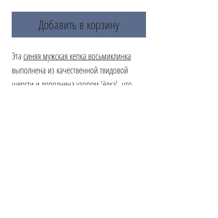
Добавить в корзину
Эта
синяя мужская кепка восьмиклинка
выполнена из качественной твидовой
шерсти и дополнена узором 'ёлка', что
придаёт изделию классический и стильный
вид. Материал обеспечивает отличное
сохранение тепла, а универсальный дизайн
позволяет носить кепку как каждый день,
так и в качестве элегантного дополнения к
образу. Мягкая подкладка и классический
крой гарантируют комфортное прилегание,
а внимание к деталям добавляет изделию
изысканности.