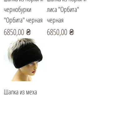
чернобурки
лиса "Орбита"
"Орбита" черная
черная
Цена
Цена
6850,00 ₴
6850,00 ₴
Шапка из меха
норки и
чернобурки
"Ананас"
Цена
6700,00 ₴