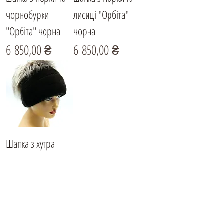
чорнобурки
лисиці "Орбіта"
"Орбіта" чорна
чорна
Ціна
Ціна
6 850,00 ₴
6 850,00 ₴
Шапка з хутра
норки та
чорнобурки
"Ананас"
Ціна
6 700,00 ₴