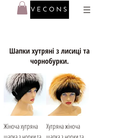
Шапки хутряні з лисиці та
чорнобурки.
Жіноча хутряна
Хутряна жіноча
шапка з норки та
шапка з норки та