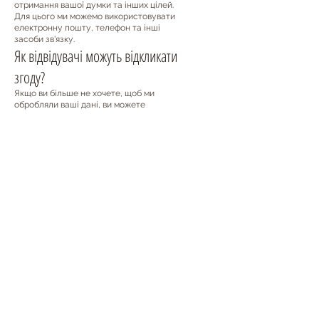
отримання вашої думки та інших цілей.
Для цього ми можемо використовувати
електронну пошту, телефон та інші
засоби зв'язку.
Як відвідувачі можуть відкликати
згоду?
Якщо ви більше не хочете, щоб ми
обробляли ваші дані, ви можете
зв'язатися з нами за вказаними
контактами.
Оновлення політики
конфіденційності
Ми залишаємо за собою право змінювати
цю політику в будь-який час. Зміни
набирають чинності з моменту публікації
на веб-сайті. У разі суттєвих змін ми
повідомимо вас.
Питання та контактна інформація
Якщо у вас виникнуть питання щодо
нашої політики конфіденційності, ви
можете зв'язатися з нами.