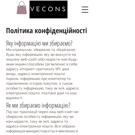
Політика конфіденційності
Яку інформацію ми збираємо?
Ми отримуємо, збираємо та зберігаємо
будь-яку інформацію, яку ви вказуєте на
нашому веб-сайті або надаєте нам будь-
яким іншим способом. Це включає в себе
адресу інтернет-протоколу (IP), дані
входу, адресу електронної пошти,
пароль, інформацію про комп'ютер та
підключення, історію покупок, а також
особисту інформацію, таку як ім'я, адреса
електронної пошти, платіжні дані та інші
відомості.
Як ми збираємо інформацію?
Під час транзакції через наш веб-сайт ми
збираємо особисту інформацію, яку ви
нам надаєте, таку як ім'я, адреса та
адреса електронної пошти. Вся зібрана
інформація використовується виключно в