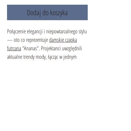
Dodaj do koszyka
Połączenie elegancji i niepowtarzalnego stylu
— oto co reprezentuje
damskie czapka
futrzana
"Ananas". Projektanci uwzględnili
aktualne trendy mody, łącząc w jednym
modelu szlachetne futro norki i luksusowe
futro czarnobura. Podstawa czapki jest
wykonana z miękkiego i gęstego futra norki
w ciemnym odcieniu, nadając jej wyjątkową
elegancję. Uzupełnia obraz objętościowy
pompon z srebrzystego futra czarnobura,
kładąc nacisk na indywidualność właścicielki.
Taka czapka futrzana stanie się nie tylko