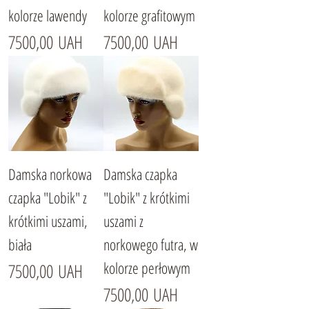
kolorze lawendy
kolorze grafitowym
Cena
Cena
7500,00 UAH
7500,00 UAH
Damska norkowa
Damska czapka
czapka "Lobik" z
"Lobik" z krótkimi
krótkimi uszami,
uszami z
biała
norkowego futra, w
kolorze perłowym
Cena
7500,00 UAH
Cena
7500,00 UAH