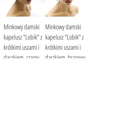
Minkowy damski
Minkowy damski
kapelusz "Lobik" z
kapelusz "Lobik" z
krótkimi uszami i
krótkimi uszami i
daszkiem, czarny
daszkiem, brązowy
Cena
Cena
6700,00 UAH
6700,00 UAH
Damska norkowa
Minkowy damski