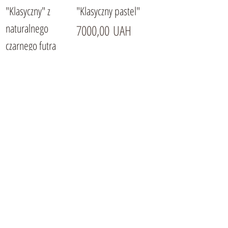
"Klasyczny" z
"Klasyczny pastel"
naturalnego
Cena
7000,00 UAH
czarnego futra
Cena
7000,00 UAH
Futrzany chusta z
Kapor - kaptur z
norki "Klasyczny
futra norki
biały"
szafirowy i
czarnobrody
Cena
7500,00 UAH