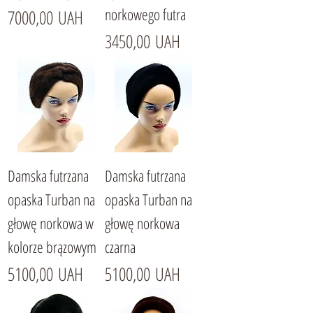
norkowego futra
Cena
7000,00 UAH
Cena
3450,00 UAH
Damska futrzana
Damska futrzana
opaska Turban na
opaska Turban na
głowę norkowa w
głowę norkowa
kolorze brązowym
czarna
Cena
Cena
5100,00 UAH
5100,00 UAH