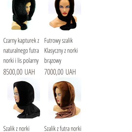
Czarny kapturek z
Futrowy szalik
naturalnego futra
Klasyczny z norki
norki i lis polarny
brązowy
Cena
Cena
8500,00 UAH
7000,00 UAH
Szalik z norki
Szalik z futra norki