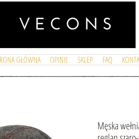
TRONA GŁÓWNA
OPINIE
SKLEP
FAQ
KONTA
Męska wełni
reglan szaro-