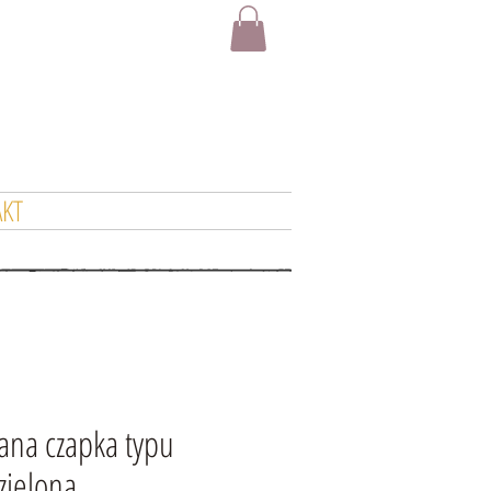
KT
ana czapka typu
zielona