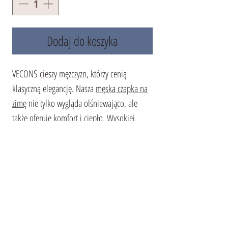
Dodaj do koszyka
VECONS cieszy mężczyzn, którzy cenią
klasyczną elegancję. Nasza
męska czapka na
zimę
nie tylko wygląda olśniewająco, ale
także oferuje komfort i ciepło. Wysokiej
jakości naturalny zamsz w połączeniu z
miękkim futrem norkowym sprawia, że ten
model jest idealnym nakryciem głowy.
Daszek dodaje akcent stylu i chroni przed
warunkami atmosferycznymi. Witaj zimę w
eleganckim stylu z VECONS. Ten model
doskonale dopełni zarówno biznesowy, jak i