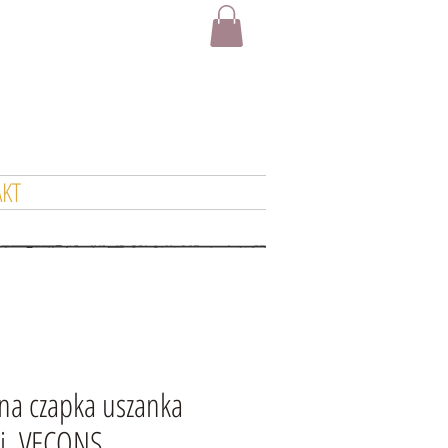
KT
ana czapka uszanka
ki, VECONS