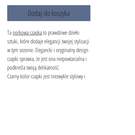
Dodaj do koszyka
Ta
norkowa czapka
to prawdziwe dzieło
sztuki, które dodaje elegancji twojej stylizacji
w tym sezonie. Elegancki i oryginalny design
czapki sprawia, że jest ona niepowtarzalna i
podkreśla twoją delikatność.
Czarny kolor czapki jest niezwykle stylowy i
wszechstronny, doskonale komponuje się z
różnymi stylami odzieży. Futro z norki
zapewnia nie tylko ciepło, ale także niezwykły
komfort noszenia.
To nie tylko akcesorium, to także dopełnienie
twojej stylizacji i podkreślenie twojej