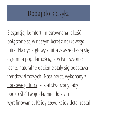
Dodaj do koszyka
Elegancja, komfort i niezrównana jakość
połączone są w naszym beret z norkowego
futra. Nakrycia głowy z futra zawsze cieszą się
ogromną popularnością, a w tym sezonie
jasne, naturalne odcienie stały się podstawą
trendów zimowych. Nasz
beret, wykonany z
norkowego futra
, został stworzony, aby
podkreślić Twoje dążenie do stylu i
wyrafinowania. Każdy szew, każdy detal został
starannie opracowany przez naszych
mistrzów. Ten akcesorium nie tylko doda
klasy Twojemu zimowemu wyglądowi, ale