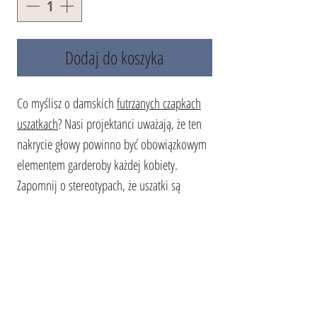
Dodaj do koszyka
Co myślisz o damskich
futrzanych czapkach
uszatkach
? Nasi projektanci uważają, że ten
nakrycie głowy powinno być obowiązkowym
elementem garderoby każdej kobiety.
Zapomnij o stereotypach, że uszatki są
przeznaczone tylko dla mężczyzn. Nasi
projektanci z łatwością obalą ten mit.
Wystarczy spojrzeć na wyrafinowane krzywe i
kształty tej konkretnej modelki. Ta futrzana
czapka-uszatka podkreśli twoją kobiecość i
stworzy niepowtarzalny wizerunek.