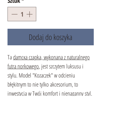
Sztuk
*
Dodaj do koszyka
Ta
damска czapka, wykonana z naturalnego
futra norkowego
, jest szczytem luksusu i
stylu. Model "Kozaczek" w odcieniu
błękitnym to nie tylko akcesorium, to
inwestycja w Twój komfort i nienaganny styl.
Gęste i miękkie futro doskonale zatrzymuje
ciepło, zapewniając ochronę przed zimowymi
mrozami. Ocieplana podszewka w połączeniu
z naturalnym futrem sprawia, że ta czapka
jest idealnym wyborem na zimowy sezon.