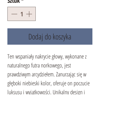
Sztuk
*
Dodaj do koszyka
Ten wspaniały nakrycie głowy, wykonane z
naturalnego futra norkowego, jest
prawdziwym arcydziełem. Zanurzając się w
głęboki niebieski kolor, oferuje on poczucie
luksusu i wyjątkowości. Unikalny design i
gęste futro podkreślają jego wysoką jakość.
Ocieplana podszewka gwarantuje ciepło i
komfort nawet w najzimniejsze dni, czyniąc
ten akcesorium nie tylko pięknym, ale i
praktycznym. W tej
futrzanej czapce
każda