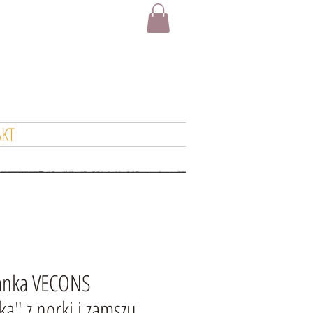
KT
zanka VECONS
a" z norki i zamszu,