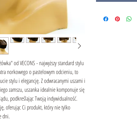
ówka" od VECONS - najwyższy standard stylu
futra norkowego o pastelowym odcieniu, to
ucie stylu i elegancję. Z odwracanymi uszami i
ego zamszu, uszanka idealnie komponuje się
lądu, podkreślając Twoją indywidualność.
, oferując Ci produkt, który nie tylko
e dni.