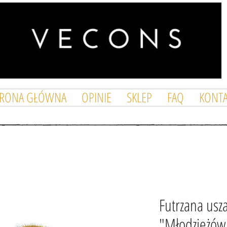
TRONA GŁÓWNA
OPINIE
SKLEP
FAQ
KONTA
Futrzana us
"Młodzieżówk