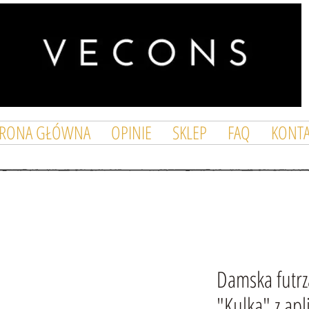
TRONA GŁÓWNA
OPINIE
SKLEP
FAQ
KONTA
Damska futr
"Kulka" z apl