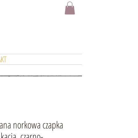
KT
zana norkowa czapka
ikacją, czarno-