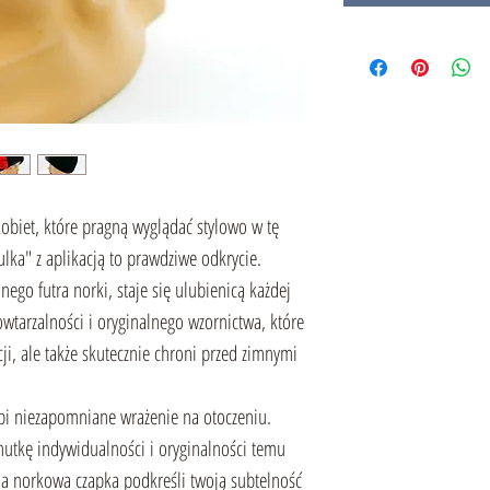
obiet, które pragną wyglądać stylowo w tę
lka" z aplikacją to prawdziwe odkrycie.
ego futra norki, staje się ulubienicą każdej
wtarzalności i oryginalnego wzornictwa, które
cji, ale także skutecznie chroni przed zimnymi
robi niezapomniane wrażenie na otoczeniu.
nutkę indywidualności i oryginalności temu
a norkowa czapka podkreśli twoją subtelność