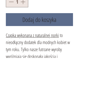
Dodaj do koszyka
Czapka wykonana z naturalnej norki
to
nieodłączny dodatek dla modnych kobiet w
tym roku. Tylko nasze futrzane wyroby
wyróżniają się doskonałą jakością i
starannym doborem norki. Są one tworzone
z wyjątkową starannością przez naszych
mistrzów i przeznaczone wyłącznie dla Ciebie
i Twojego wyrafinowanego gustu.
Nie przegap wyjątkowej okazji, aby wzbogacić
swoją garderobę tej zimy. To właśnie w takie
mroźne dni, jak teraz, docenisz komfort i