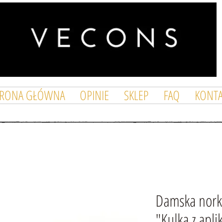
TRONA GŁÓWNA
OPINIE
SKLEP
FAQ
KONTA
Damska nork
"Kulka z apli