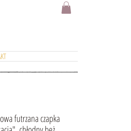
KT
owa futrzana czapka
kacją", chłodny beż