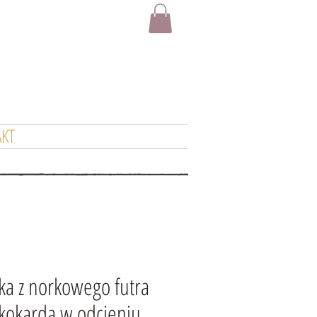
KT
a z norkowego futra
 kokardą w odcieniu