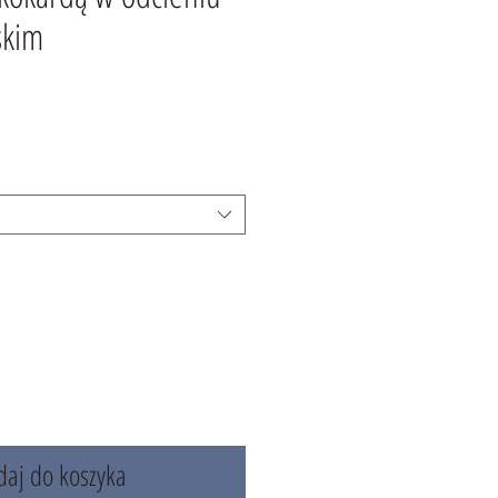
skim
aj do koszyka