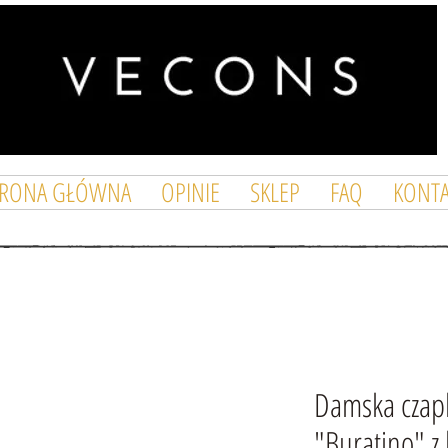
TRONA GŁÓWNA
OPINIE
SKLEP
FAQ
KONTA
Damska czapk
"Buratino" z