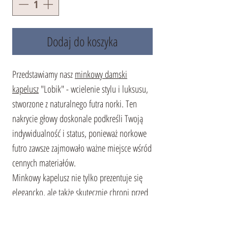
Dodaj do koszyka
Przedstawiamy nasz
minkowy damski
kapelusz
"Lobik" - wcielenie stylu i luksusu,
stworzone z naturalnego futra norki. Ten
nakrycie głowy doskonale podkreśli Twoją
indywidualność i status, ponieważ norkowe
futro zawsze zajmowało ważne miejsce wśród
cennych materiałów.
Minkowy kapelusz nie tylko prezentuje się
elegancko, ale także skutecznie chroni przed
zimnem w okresie zimowym. Dużym atutem
tego modelu jest jego wszechstronność. Nie