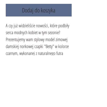
Dodaj do koszyka
A czy już widzieliście nowości, które podbiły
serca modnych kobiet w tym sezonie?
Prezentujemy wam stylowy model zimowej
damskiej norkowej czapki "Betty" w kolorze
czarnym, wykonanej z naturalnego futra
norki. Ten dodatek doskonale uzupełni każdą
stylizację, nadając jej bardziej modny i
nowoczesny wygląd.
Główny element garderoby ma doskonałe
właściwości termiczne i jest odporny na
zużycie, gwarantując wygodę i styl przez wiele
sezonów.
Norkowa czapka
"Betty" to nie tylko