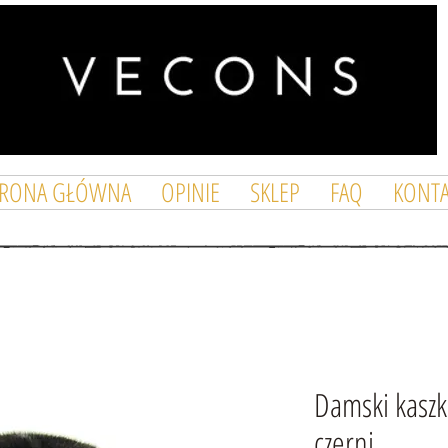
TRONA GŁÓWNA
OPINIE
SKLEP
FAQ
KONTA
Damski kaszk
czerni