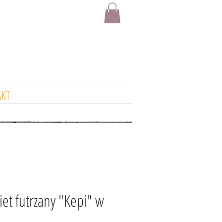
KT
iet futrzany "Kepi" w