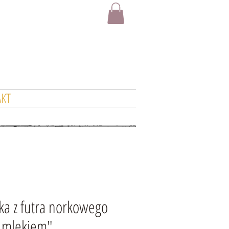
KT
a z futra norkowego
z mlekiem"