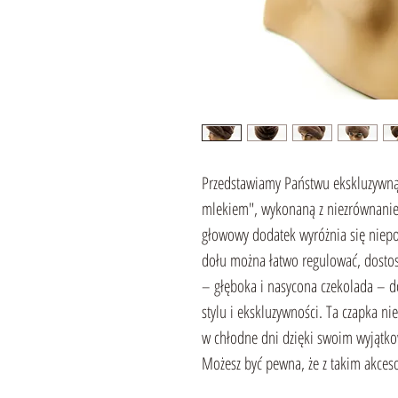
Przedstawiamy Państwu ekskluzyw
mlekiem", wykonaną z niezrównanie 
głowowy dodatek wyróżnia się niepo
dołu można łatwo regulować, dostoso
– głęboka i nasycona czekolada –
stylu i ekskluzywności. Ta czapka ni
w chłodne dni dzięki swoim wyjątk
Możesz być pewna, że z takim akceso