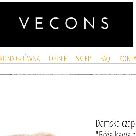
TRONA GŁÓWNA
OPINIE
SKLEP
FAQ
KONTA
Damska czapk
"Róża kawa 