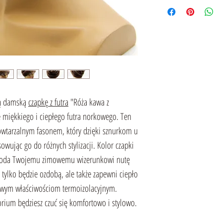
ną damską
czapkę z futra
"Róża kawa z
miękkiego i ciepłego futra norkowego. Ten
wtarzalnym fasonem, który dzięki sznurkom u
wując go do różnych stylizacji. Kolor czapki
 doda Twojemu zimowemu wizerunkowi nutę
e tylko będzie ozdobą, ale także zapewni ciepło
owym właściwościom termoizolacyjnym.
rium będziesz czuć się komfortowo i stylowo.