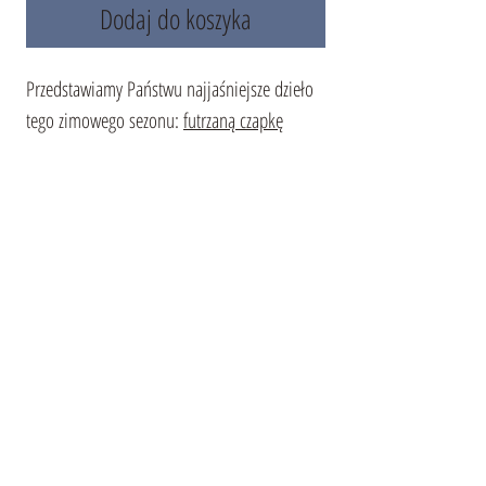
Dodaj do koszyka
Przedstawiamy Państwu najjaśniejsze dzieło
tego zimowego sezonu:
futrzaną czapkę
"Katiuszka" w niepowtarzalnym odcieniu
cappuccino. Wykonana z naturalnego futra
norkowego, ta czapka stanowi szczyt elegancji
i luksusu. Jej delikatny odcień idealnie
komponuje się z każdym zimowym zestawem,
dopełniając stylizację i czyniąc ją kompletną.
Zanurz się w świecie komfortu i ciepła z naszą
futrzaną czapką i pozwól światu zobaczyć
Twoje dążenie do wyrafinowania i stylu.