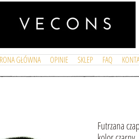
TRONA GŁÓWNA
OPINIE
SKLEP
FAQ
KONTA
Futrzana cza
kolor czarny