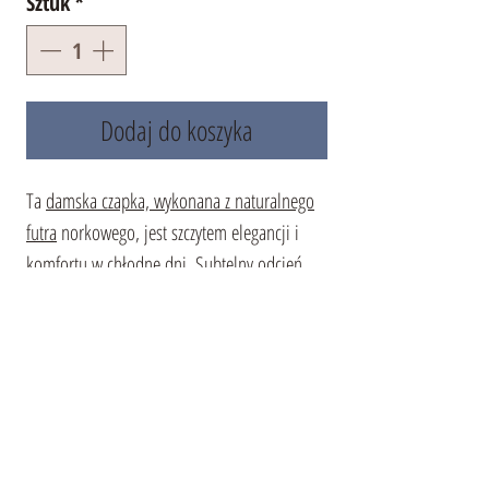
Sztuk
*
Dodaj do koszyka
Ta
damska czapka, wykonana z naturalnego
futra
norkowego, jest szczytem elegancji i
komfortu w chłodne dni. Subtelny odcień
pastelowy oraz oryginalny design z trzema
podłużnymi pasmami czynią ją prawdziwym
dziełem sztuki. Wysokiej jakości materiały
gwarantują długą żywotność tego
akcesorium, jak również doskonałą ochronę
przed zimnem. Ta futrzana czapka damska
będzie idealnym dopełnieniem Twojego