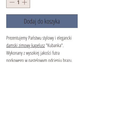
Dodaj do koszyka
Prezentujemy Państwu stylowy i elegancki
damski zimowy kapelusz
"Kubanka".
Wykonany z wysokiej jakości futra
norkowego w pastelowym odcieniu brązu,
ten kapelusz idealnie nadaje się do
stworzenia wyrafinowanego i doskonałego
zimowego wyglądu. Projekt modelu jest
ozdobiony efektowną aplikacją, nadając mu
unikalny i niezapomniany wygląd. Głębokie
dopasowanie i ciepła podszewka zapewniają
dodatkowy komfort i ochronę przed zimnem.