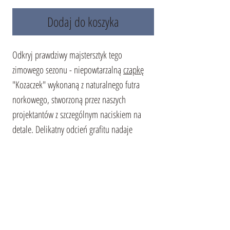
Dodaj do koszyka
Odkryj prawdziwy majstersztyk tego
zimowego sezonu - niepowtarzalną
czapkę
"Kozaczek" wykonaną z naturalnego futra
norkowego, stworzoną przez naszych
projektantów z szczególnym naciskiem na
detale. Delikatny odcień grafitu nadaje
czapce wyrafinowania, czyniąc ją doskonałym
wyborem dla miłośniczek mody, które cenią
styl i komfort. W tym roku modne są
spokojne, dyskretne kolory, które podkreślą
Twoją naturalną urodę i kobiecość. Czapka
"Kozaczek" z łatwością dopełni zarówno