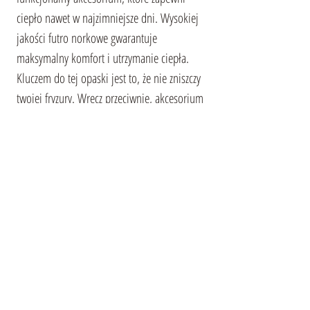
ciepło nawet w najzimniejsze dni. Wysokiej
jakości futro norkowe gwarantuje
maksymalny komfort i utrzymanie ciepła.
Kluczem do tej opaski jest to, że nie zniszczy
twojej fryzury. Wręcz przeciwnie, akcesorium
będzie podkreślać i dopełniać twój styl,
tworząc harmonijny i kompletowany wygląd.
Ten głównej nakrycie łatwo łączy się z
różnymi ubraniami, czy to płaszcz, kurtka czy
futro.
Opaska-turban otwiera przed tobą
nieskończone możliwości
eksperymentowania z stylem i tworzenia
unikalnych wyglądów. Ten akcesorium
pozwoli ci poczuć się jak prawdziwa królowa,