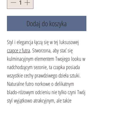
Dodaj do koszyka
Styl i elegancja łączą się w tej luksusowej
czapce z futra
. Stworzona, aby stać się
kulminacyjnym elementem Twojego looku w
nadchodzącym sezonie, ta czapka posiada
wszystkie cechy prawdziwego dzieła sztuki.
Naturalne futro norkowe o delikatnym
blado-różowym odcieniu nie tylko czyni Twój
styl wyjątkowo atrakcyjnym, ale także
zapewnia uczucie ciepła i komfortu.
Aksamitna w dotyku tekstura podkreśla
Twoje dążenie do elegancji, a ocieplana