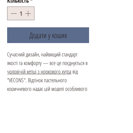
Кількість
*
Додати у кошик
Сучасний дизайн, найвищий стандарт
якості та комфорту — все це поєднується в
чоловічій кепці з норкового хутра
від
"VECONS". Відтінок пастельного
коричневого надає цій моделі особливого
чару та вишуканості. Якщо ваш щодень —
це активний ритм, в якому цінується кожна
хвилина, ця кепка стане вашим вірним
супутником. Гнучке основа дозволяє легко
складати її, не боячись втрати форми. Для