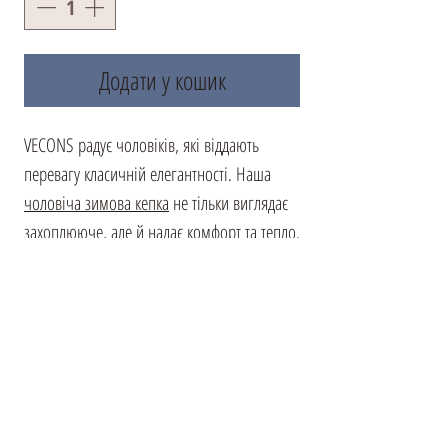
Додати у кошик
VECONS радує чоловіків, які віддають
перевагу класичній елегантності. Наша
чоловіча зимова кепка
не тільки виглядає
захоплююче, але й надає комфорт та тепло.
Високоякісна природна замша в поєднанні
з м'яким хутром норки перетворює цю
модель на ідеальний головний убір.
Козирьок надає акцент стилю та захищає
від погодних умов. Зустрічайте зиму в
елегантному стилі з VECONS. Ця модель
бездоганно доповнить як діловий, так і