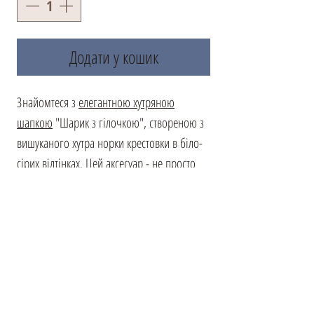
Додати у кошик
Знайомтеся з
елегантною хутряною
шапкою
"Шарик з гілочкою", створеною з
вишуканого хутра норки крестовки в біло-
сірих відтінках. Цей аксесуар - не просто
доповнення до вашого образу, а втілення
вашого смаку. М'яка і приємна на дотик,
вона ідеально облягає голову,
забезпечуючи захист від холодних поривів
вітру. Лаконічність дизайну робить її
універсальним аксесуаром, який ідеально
поєднується з різними стилями верхнього