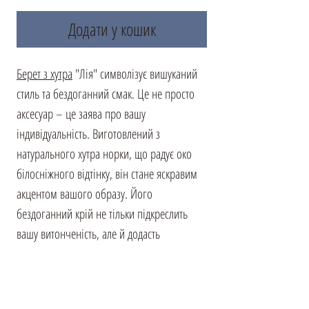
Додати у кошик
Берет з хутра
"Лія" символізує вишуканий
стиль та бездоганний смак. Це не просто
аксесуар – це заява про вашу
індивідуальність. Виготовлений з
натурального хутра норки, що радує око
білосніжного відтінку, він стане яскравим
акцентом вашого образу. Його
бездоганний крій не тільки підкреслить
вашу витонченість, але й додасть
вишуканості. Берет з хутра "Лія" прекрасно
сидить на голові завдяки комфортній
підкладці та регульованому шнурку, що