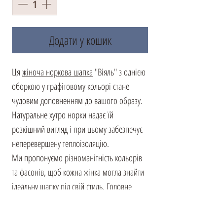
Додати у кошик
Ця
жіноча норкова шапка
"Віяль" з однією
оборкою у графітовому кольорі стане
чудовим доповненням до вашого образу.
Натуральне хутро норки надає їй
розкішний вигляд і при цьому забезпечує
неперевершену теплоізоляцію.
Ми пропонуємо різноманітність кольорів
та фасонів, щоб кожна жінка могла знайти
ідеальну шапку під свій стиль. Головне
правило під час вибору мехового
аксесуара - врахувати кольори та стиль